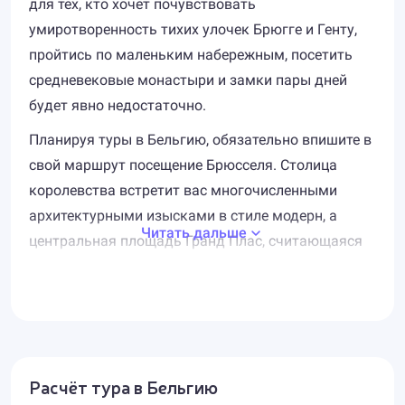
для тех, кто хочет почувствовать
умиротворенность тихих улочек Брюгге и Генту,
пройтись по маленьким набережным, посетить
средневековые монастыри и замки пары дней
будет явно недостаточно.
Планируя туры в Бельгию, обязательно впишите в
свой маршрут посещение Брюсселя. Столица
королевства встретит вас многочисленными
архитектурными изысками в стиле модерн, а
Читать дальше
центральная площадь Гранд Плас, считающаяся
красивейшей площадью в Европе, поразит своей
элегантностью. Нельзя пройти мимо всемирно
известного фонтана "Манекен Пис" - Писающий
мальчик. По случаю каждого торжества малыша
Жулиана (так именовалась первая версия
Расчёт тура в Бельгию
фонтана) наряжают в соответствующие костюмы.