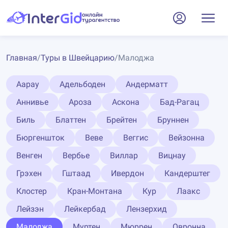
Главная
/
Туры в Швейцарию
/
Малоджа
Аарау
Адельбоден
Андерматт
Аннивье
Ароза
Аскона
Бад-Рагац
Биль
Блаттен
Брейтен
Бруннен
Бюргеншток
Веве
Веггис
Вейзонна
Венген
Вербье
Виллар
Вицнау
Грэхен
Гштаад
Ивердон
Кандерштег
Клостер
Кран-Монтана
Кур
Лаакс
Лейзэн
Лейкербад
Лензерхид
Малоджа
Муртен
Мюррен
Овронна