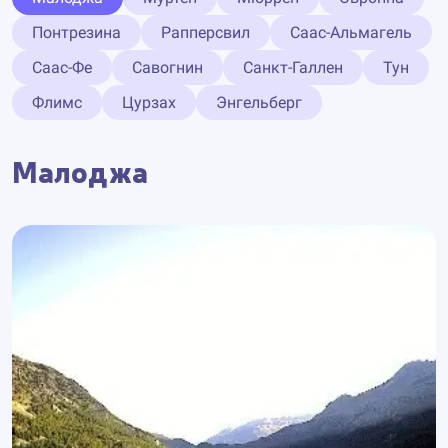
Понтрезина
Рапперсвил
Саас-Альмагель
Саас-Фе
Савогнин
Санкт-Галлен
Тун
Флимс
Цурзах
Энгельберг
Малоджа