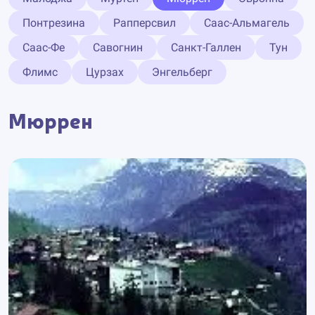
Понтрезина
Рапперсвил
Саас-Альмагель
Саас-Фе
Савогнин
Санкт-Галлен
Тун
Флимс
Цурзах
Энгельберг
Мюррен