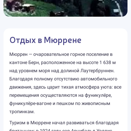
Отдых в Мюррене
Мюррен — очаровательное горное поселение в
кантоне Берн, расположенное на высоте 1 638 м
над уровнем моря над долиной Лаутербруннен.
Благодаря полному отсутствию автомобильного
движения, здесь царит тихая атмосфера уюта: все
перемещения осуществляются на фуникулёре,
фуникулёре-вагоне и пешком по живописным
тропинкам.
Туризм в Мюррене начал развиваться благодаря
британцам: в 1924 году сэр Арчибальд Уоллис