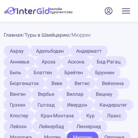
Главная
/
Туры в Швейцарию
/
Мюррен
Аарау
Адельбоден
Андерматт
Аннивье
Ароза
Аскона
Бад-Рагац
Биль
Блаттен
Брейтен
Бруннен
Бюргеншток
Веве
Веггис
Вейзонна
Венген
Вербье
Виллар
Вицнау
Грэхен
Гштаад
Ивердон
Кандерштег
Клостер
Кран-Монтана
Кур
Лаакс
Лейзэн
Лейкербад
Лензерхид
Малоджа
Муртен
Мюррен
Овронна