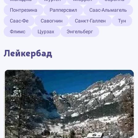
Понтрезина
Рапперсвил
Саас-Альмагель
Саас-Фе
Савогнин
Санкт-Галлен
Тун
Флимс
Цурзах
Энгельберг
Лейкербад