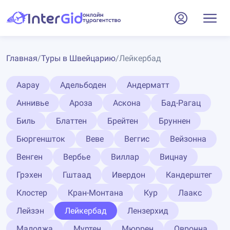
Главная
/
Туры в Швейцарию
/
Лейкербад
Аарау
Адельбоден
Андерматт
Аннивье
Ароза
Аскона
Бад-Рагац
Биль
Блаттен
Брейтен
Бруннен
Бюргеншток
Веве
Веггис
Вейзонна
Венген
Вербье
Виллар
Вицнау
Грэхен
Гштаад
Ивердон
Кандерштег
Клостер
Кран-Монтана
Кур
Лаакс
Лейзэн
Лейкербад
Лензерхид
Малоджа
Муртен
Мюррен
Овронна