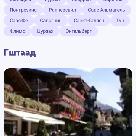
Понтрезина
Рапперсвил
Саас-Альмагель
Саас-Фе
Савогнин
Санкт-Галлен
Тун
Флимс
Цурзах
Энгельберг
Гштаад