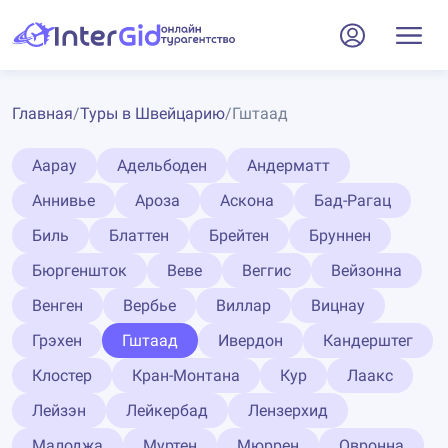
Главная
/
Туры в Швейцарию
/
Гштаад
Аарау
Адельбоден
Андерматт
Аннивье
Ароза
Аскона
Бад-Рагац
Биль
Блаттен
Брейтен
Бруннен
Бюргеншток
Веве
Веггис
Вейзонна
Венген
Вербье
Виллар
Вицнау
Грэхен
Гштаад
Ивердон
Кандерштег
Клостер
Кран-Монтана
Кур
Лаакс
Лейзэн
Лейкербад
Лензерхид
Малоджа
Муртен
Мюррен
Овронна