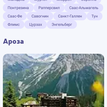
Понтрезина
Рапперсвил
Саас-Альмагель
Саас-Фе
Савогнин
Санкт-Галлен
Тун
Флимс
Цурзах
Энгельберг
Ароза