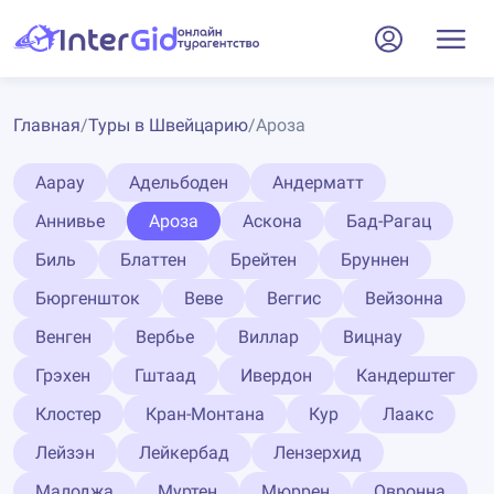
Главная
/
Туры в Швейцарию
/
Ароза
Аарау
Адельбоден
Андерматт
Аннивье
Ароза
Аскона
Бад-Рагац
Биль
Блаттен
Брейтен
Бруннен
Бюргеншток
Веве
Веггис
Вейзонна
Венген
Вербье
Виллар
Вицнау
Грэхен
Гштаад
Ивердон
Кандерштег
Клостер
Кран-Монтана
Кур
Лаакс
Лейзэн
Лейкербад
Лензерхид
Малоджа
Муртен
Мюррен
Овронна