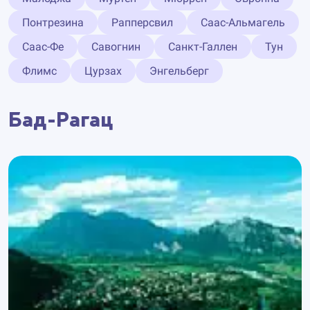
Понтрезина
Рапперсвил
Саас-Альмагель
Саас-Фе
Савогнин
Санкт-Галлен
Тун
Флимс
Цурзах
Энгельберг
Бад-Рагац