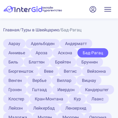
Главная
/
Туры в Швейцарию
/
Бад-Рагац
Аарау
Адельбоден
Андерматт
Аннивье
Ароза
Аскона
Бад-Рагац
Биль
Блаттен
Брейтен
Бруннен
Бюргеншток
Веве
Веггис
Вейзонна
Венген
Вербье
Виллар
Вицнау
Грэхен
Гштаад
Ивердон
Кандерштег
Клостер
Кран-Монтана
Кур
Лаакс
Лейзэн
Лейкербад
Лензерхид
Малоджа
Муртен
Мюррен
Овронна