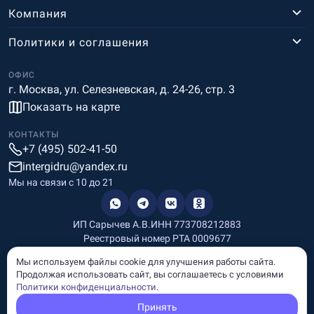
Компания
Политики и соглашения
ОФИС
г. Москва, ул. Селезневская, д. 24-26, стр. 3
Показать на карте
КОНТАКТЫ
+7 (495) 502-41-50
intergidru@yandex.ru
Мы на связи c 10 до 21
ИП Сарычев А.В.
ИНН 773708212883
Реестровый номер РТА 0009677
Разработка и дизайн
Мы используем файлы cookie для улучшения работы сайта.
Информация, размещённая на сайте, носит информационный
Продолжая использовать сайт, вы соглашаетесь с условиями
характер и не является рекламой и публичной офертой.
Политики конфиденциальности
.
© Copyright
InterGid Все права защищены.
Принять