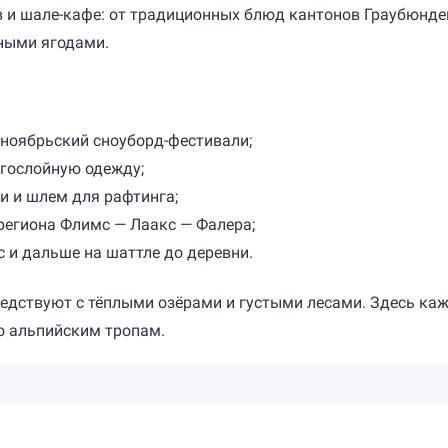
ов и шале-кафе: от традиционных блюд кантонов Граубюнде
ными ягодами.
 ноябрьский сноуборд-фестивали;
огослойную одежду;
и и шлем для рафтинга;
 региона Флимс — Лаакс — Фалера;
 и дальше на шаттле до деревни.
едствуют с тёплыми озёрами и густыми лесами. Здесь каж
о альпийским тропам.