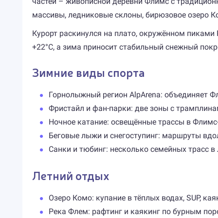
частей – живописной деревни Флимс с традиционн
массивы, ледниковые склоны, бирюзовое озеро К
Курорт раскинулся на плато, окружённом пиками 
+22°C, а зима приносит стабильный снежный покр
Зимние виды спорта
Горнолыжный регион AlpArena: объединяет Фли
Фристайл и фан-парки: две зоны с трамплина
Ночное катание: освещённые трассы в Флимс
Беговые лыжи и снегоступинг: маршруты вдол
Санки и тюбинг: несколько семейных трасс в 
Летний отдых
Озеро Комо: купание в тёплых водах, SUP, кая
Река Флем: рафтинг и каякинг по бурным пор