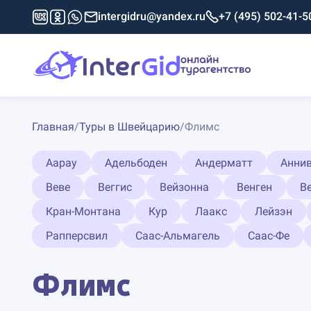
intergidru@yandex.ru
+7 (495) 502-41-5
Главная
/
Туры в Швейцарию
/
Флимс
Аарау
Адельбоден
Андерматт
Анни
Веве
Веггис
Вейзонна
Венген
В
Кран-Монтана
Кур
Лаакс
Лейзэн
Рапперсвил
Саас-Альмагель
Саас-Фе
Флимс