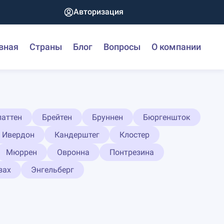
Авторизация
вная
Страны
Блог
Вопросы
О компании
латтен
Брейтен
Бруннен
Бюргеншток
Ивердон
Кандерштег
Клостер
Мюррен
Овронна
Понтрезина
зах
Энгельберг