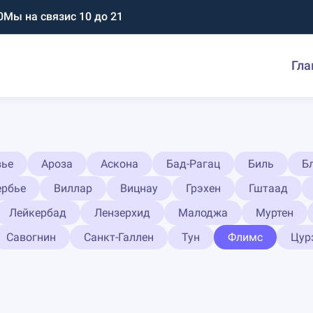
0
Мы на связи
с 10 до 21
Гла
вье
Ароза
Аскона
Бад-Рагац
Биль
Б
ербье
Виллар
Вицнау
Грэхен
Гштаад
Лейкербад
Лензерхид
Малоджа
Муртен
Савогнин
Санкт-Галлен
Тун
Флимс
Цур