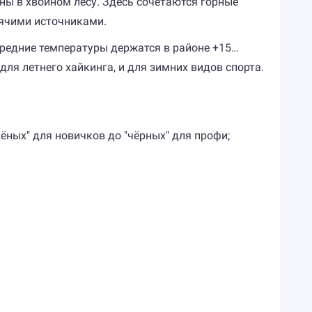
ны в хвойном лесу. Здесь сочетаются горные
рячими источниками.
средние температуры держатся в районе +15…
ля летнего хайкинга, и для зимних видов спорта.
ёных" для новичков до "чёрных" для профи;