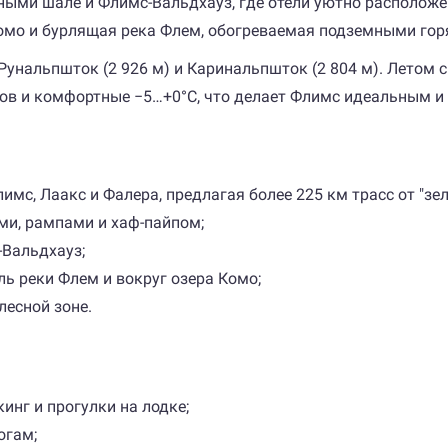
ыми шале и Флимс-Вальдхауз, где отели уютно расположе
омо и бурлящая река Флем, обогреваемая подземными го
Рунальпшток (2 926 м) и Каринальпшток (2 804 м). Летом 
ов и комфортные −5…+0°C, что делает Флимс идеальным и д
мс, Лаакс и Фалера, предлагая более 225 км трасс от "зел
ми, рампами и хаф-пайпом;
-Вальдхауз;
ь реки Флем и вокруг озера Комо;
лесной зоне.
кинг и прогулки на лодке;
огам;