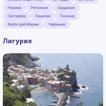
Римини
Риччионе
Сардиния
Сестриере
Сицилия
Тоскана
Форте дей Марми
Червиния
Лигурия