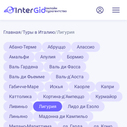
Главная
/
Туры в Италию
/
Лигурия
Абано-Терме
Абруццо
Алассио
Амальфи
Апулия
Бормио
Валь Гардена
Валь ди Фасса
Валь ди Фьемме
Валь-д'Аоста
Габичче-Маре
Искья
Каорле
Капри
Каттолика
Кортина-д'Ампеццо
Курмайор
Ливиньо
Лигурия
Лидо ди Езоло
Линьяно
Мадонна ди Кампильо
Милано-Мариттима
оз. Гарда
оз. Комо