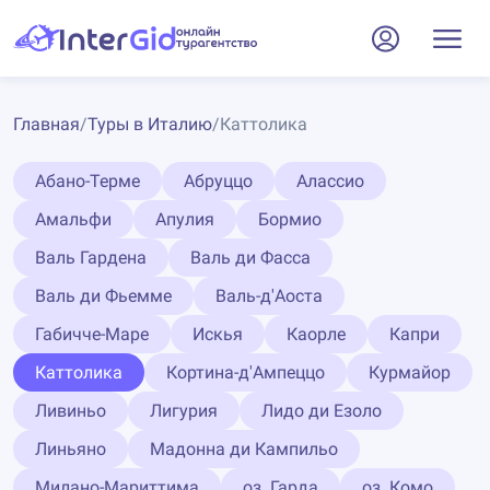
Главная
/
Туры в Италию
/
Каттолика
Абано-Терме
Абруццо
Алассио
Амальфи
Апулия
Бормио
Валь Гардена
Валь ди Фасса
Валь ди Фьемме
Валь-д'Аоста
Габичче-Маре
Искья
Каорле
Капри
Каттолика
Кортина-д'Ампеццо
Курмайор
Ливиньо
Лигурия
Лидо ди Езоло
Линьяно
Мадонна ди Кампильо
Милано-Мариттима
оз. Гарда
оз. Комо