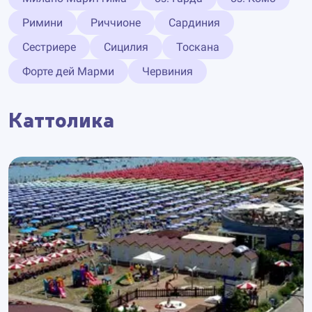
Римини
Риччионе
Сардиния
Сестриере
Сицилия
Тоскана
Форте дей Марми
Червиния
Каттолика