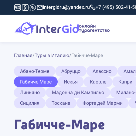
intergidru@yandex.ru
+7 (495) 502-41-5
Главная
/
Туры в Италию
/
Габичче-Маре
Абано-Терме
Абруццо
Алассио
Амал
Габичче-Маре
Искья
Каорле
Капри
Линьяно
Мадонна ди Кампильо
Милано
Сицилия
Тоскана
Форте дей Марми
Габичче-Маре