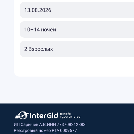
ИП Сарычев А.В.
ИНН 773708212883
Реестровый номер РТА 0009677