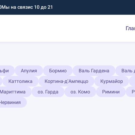
0
Мы на связи
с 10 до 21
Гла
ьфи
Апулия
Бормио
Валь Гардена
Валь 
Каттолика
Кортина-д'Ампеццо
Курмайор
-Мариттима
оз. Гарда
оз. Комо
Римини
Р
Червиния