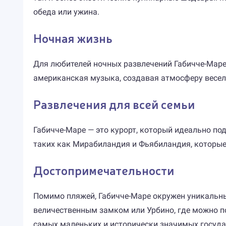
обеда или ужина.
Ночная жизнь
Для любителей ночных развлечений Габичче-Маре
американская музыка, создавая атмосферу весель
Развлечения для всей семьи
Габичче-Маре — это курорт, который идеально по
таких как Мирабиландия и Фьябиландия, которые
Достопримечательности
Помимо пляжей, Габичче-Маре окружен уникальны
величественным замком или Урбино, где можно по
самых маленьких и исторически значимых госуда