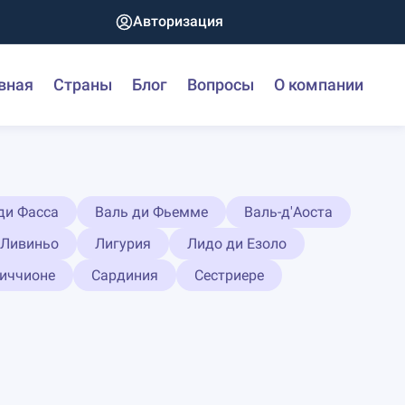
Авторизация
вная
Страны
Блог
Вопросы
О компании
ди Фасса
Валь ди Фьемме
Валь-д'Аоста
Ливиньо
Лигурия
Лидо ди Езоло
иччионе
Сардиния
Сестриере