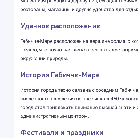
маленькая рыбацкая деревушка, сегодня Габичче
рестораны, магазины и другие удобства для отды
Удачное расположение
Габичче-Маре расположен на вершине холма, с ко
Пезаро, что позволяет легко посещать достоприме
окружении природы.
История Габичче-Маре
История города тесно связана с соседним Габичче-
численность населения не превышала 450 человек,
город стал привлекать внимание высшей знати и 
административным центром.
Фестивали и праздники