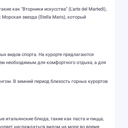
 как "Вторники искусства" (L'arte del Martedì),
орская звезда (Stella Maris), который
ых видов спорта. На курорте предлагаются
сем необходимым для комфортного отдыха, а для
гом. В зимний период близость горных курортов
е итальянские блюда, такие как паста и пицца,
воляет наслаждаться видом на море во время