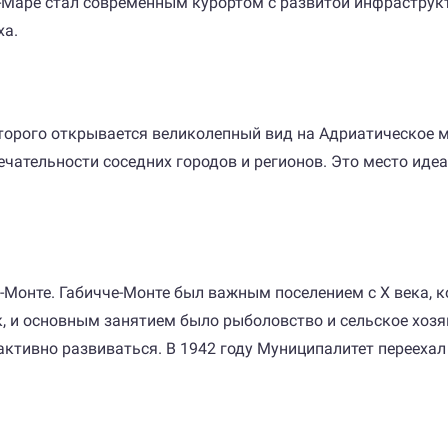
-Маре стал современным курортом с развитой инфраструкт
ха.
торого открывается великолепный вид на Адриатическое мо
чательности соседних городов и регионов. Это место идеал
Монте. Габичче-Монте был важным поселением с X века, ког
 и основным занятием было рыболовство и сельское хозяйс
активно развиваться. В 1942 году Муниципалитет переехал