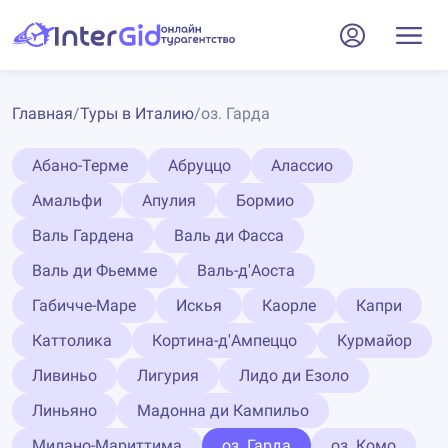
Главная
/
Туры в Италию
/
оз. Гарда
Абано-Терме
Абруццо
Алассио
Амальфи
Апулия
Бормио
Валь Гардена
Валь ди Фасса
Валь ди Фьемме
Валь-д'Аоста
Габичче-Маре
Искья
Каорле
Капри
Каттолика
Кортина-д'Ампеццо
Курмайор
Ливиньо
Лигурия
Лидо ди Езоло
Линьяно
Мадонна ди Кампильо
Милано-Мариттима
оз. Гарда
оз. Комо