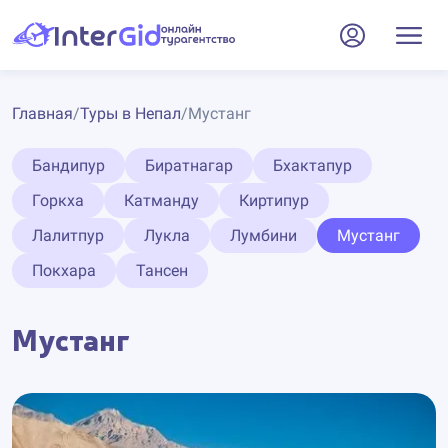
Главная
/
Туры в Непал
/
Мустанг
Бандипур
Биратнагар
Бхактапур
Горкха
Катманду
Киртипур
Лалитпур
Лукла
Лумбини
Мустанг
Покхара
Тансен
Мустанг