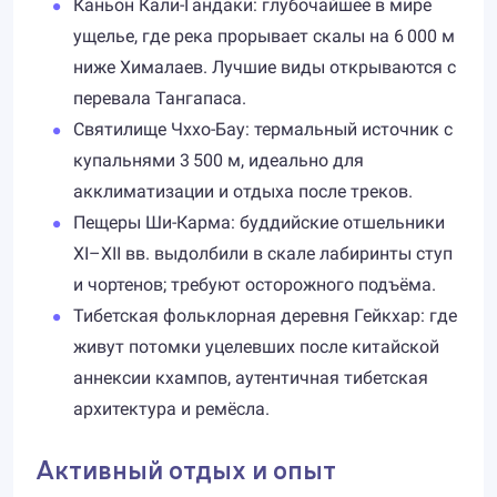
Каньон Кали-Гандаки: глубочайшее в мире
ущелье, где река прорывает скалы на 6 000 м
ниже Хималаев. Лучшие виды открываются с
перевала Тангапаса.
Святилище Чххо-Бау: термальный источник с
купальнями 3 500 м, идеально для
акклиматизации и отдыха после треков.
Пещеры Ши-Карма: буддийские отшельники
XI–XII вв. выдолбили в скале лабиринты ступ
и чортенов; требуют осторожного подъёма.
Тибетская фольклорная деревня Гейкхар: где
живут потомки уцелевших после китайской
аннексии кхампов, аутентичная тибетская
архитектура и ремёсла.
Активный отдых и опыт