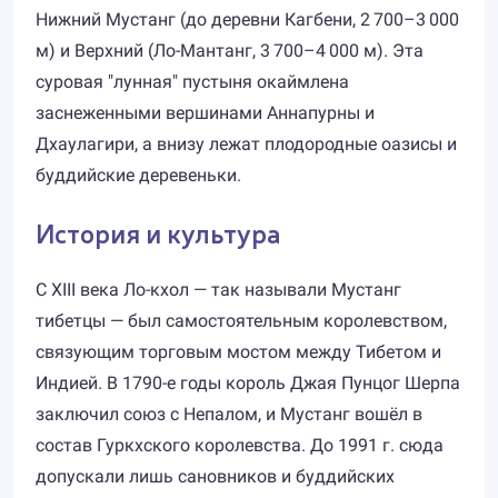
Нижний Мустанг (до деревни Кагбени, 2 700–3 000
м) и Верхний (Ло-Мантанг, 3 700–4 000 м). Эта
суровая "лунная" пустыня окаймлена
заснеженными вершинами Аннапурны и
Дхаулагири, а внизу лежат плодородные оазисы и
буддийские деревеньки.
История и культура
С XIII века Ло-кхол — так называли Мустанг
тибетцы — был самостоятельным королевством,
связующим торговым мостом между Тибетом и
Индией. В 1790-е годы король Джая Пунцог Шерпа
заключил союз с Непалом, и Мустанг вошёл в
состав Гуркхского королевства. До 1991 г. сюда
допускали лишь сановников и буддийских