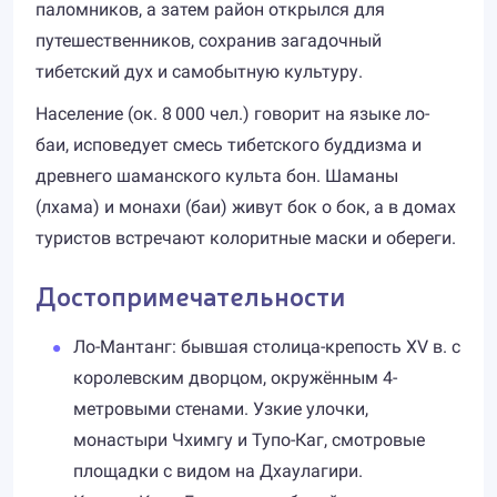
паломников, а затем район открылся для
путешественников, сохранив загадочный
тибетский дух и самобытную культуру.
Население (ок. 8 000 чел.) говорит на языке ло-
баи, исповедует смесь тибетского буддизма и
древнего шаманского культа бон. Шаманы
(лхама) и монахи (баи) живут бок о бок, а в домах
туристов встречают колоритные маски и обереги.
Достопримечательности
Ло-Мантанг: бывшая столица-крепость XV в. с
королевским дворцом, окружённым 4-
метровыми стенами. Узкие улочки,
монастыри Чхимгу и Тупо-Каг, смотровые
площадки с видом на Дхаулагири.