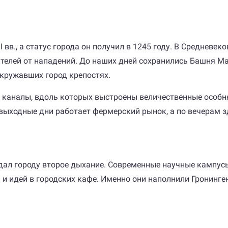
I вв., а статус города он получил в 1245 году. В Среднев
елей от нападений. До наших дней сохранились Башня Мартин
окружавших город крепостях.
е каналы, вдоль которых выстроены величественные особняк
 выходные дни работает фермерский рынок, а по вечерам 
, дал городу второе дыхание. Современные научные кампус
и идей в городских кафе. Именно они наполнили Гронинге