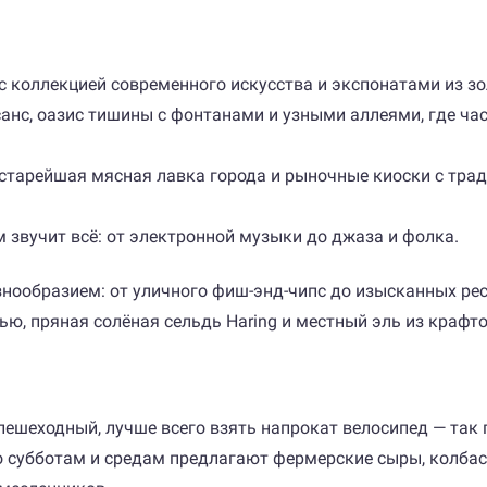
с коллекцией современного искусства и экспонатами из зо
ессанс, оазис тишины с фонтанами и узными аллеями, где 
я старейшая мясная лавка города и рыночные киоски с т
м звучит всё: от электронной музыки до джаза и фолка.
нообразием: от уличного фиш-энд-чипс до изысканных рес
ью, пряная солёная сельдь Haring и местный эль из крафт
пешеходный, лучше всего взять напрокат велосипед — так
 субботам и средам предлагают фермерские сыры, колбасы