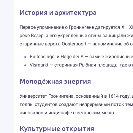
История и архитектура
Первое упоминание о Гронингене датируется XI—XI
реке Везер, а его укреплённые стены защищали жит
старинные ворота Oosterpoort — напоминание об 
Buitensingel и Hoge der A — самые живописны
Vismarkt — старинная Рыбная площадь, где в
Молодёжная энергия
Университет Гронингена, основанный в 1614 году
толпы студентов создают непрерывный поток тем 
кинозалов и инди-кафе с веганским меню.
Культурные открытия