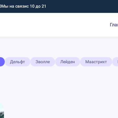
0
Мы на связи
с 10 до 21
Гла
Дельфт
Зволле
Лейден
Маастрихт