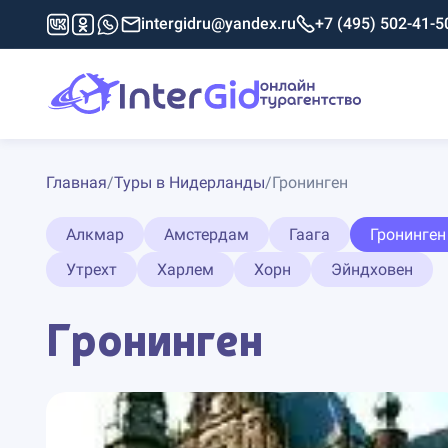
intergidru@yandex.ru
+7 (495) 502-41-5
Главная
/
Туры в Нидерланды
/
Гронинген
Алкмар
Амстердам
Гаага
Гронинген
Утрехт
Харлем
Хорн
Эйндховен
Гронинген