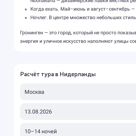
Noordeland — дизайнерские лавки местных р
Когда ехать. Май–июнь и август–сентябрь — и
Ночлег. В центре множество небольших стил
Гронинген — это город, который не просто показы
энергия и уличное искусство наполняют улицы со
Расчёт тура в Нидерланды