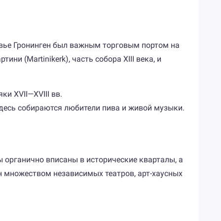
ековье Гронинген был важным торговым портом на
и (Martinikerk), часть собора XIII века, и
и XVII—XVIII вв.
здесь собираются любители пива и живой музыки.
ы органично вписаны в исторические кварталы, а
н множеством независимых театров, арт-хаусных