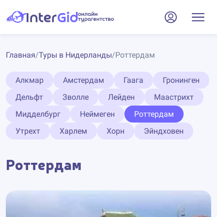
Главная
/
Туры в Нидерланды
/
Роттердам
Алкмар
Амстердам
Гаага
Гронинген
Дельфт
Зволле
Лейден
Маастрихт
Мидделбург
Неймеген
Роттердам
Утрехт
Харлем
Хорн
Эйндховен
Роттердам