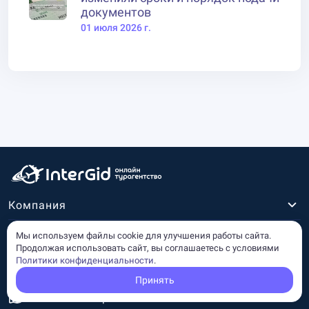
документов
01 июля 2026 г.
Компания
Политики и соглашения
Мы используем файлы cookie для улучшения работы сайта.
Продолжая использовать сайт, вы соглашаетесь с условиями
Политики конфиденциальности
.
ОФИС
г. Москва, ул. Селезневская, д. 24-26, стр. 3
Принять
Показать на карте