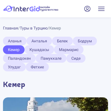
Главная
/
Туры в Турцию
/
Кемер
Аланья
Анталья
Белек
Бодрум
Кемер
Кушадасы
Мармарис
Паландокен
Памуккале
Сиде
Улудаг
Фетхие
Кемер