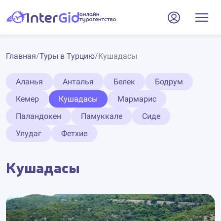
Главная
/
Туры в Турцию
/
Кушадасы
Аланья
Анталья
Белек
Бодрум
Кемер
Кушадасы
Мармарис
Паландокен
Памуккале
Сиде
Улудаг
Фетхие
Кушадасы