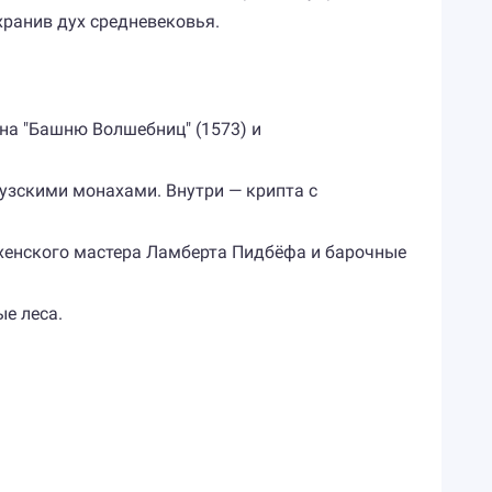
хранив дух средневековья.
 на "Башню Волшебниц" (1573) и
узскими монахами. Внутри — крипта с
ахенского мастера Ламберта Пидбёфа и барочные
е леса.