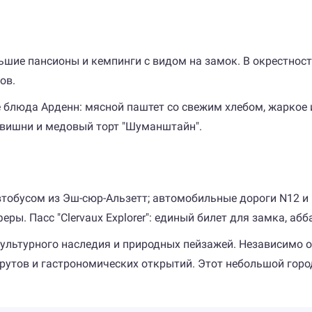
льшие пансионы и кемпинги с видом на замок. В окрестно
ов.
 блюда Арденн: мясной паштет со свежим хлебом, жаркое 
 вишни и медовый торт "Шуманштайн".
втобусом из Эш-сюр-Альзетт; автомобильные дороги N12 и
ры. Пасс "Clervaux Explorer": единый билет для замка, аб
культурного наследия и природных пейзажей. Независимо о
утов и гастрономических открытий. Этот небольшой город