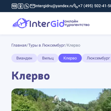
intergidru@yandex.ru
+7 (495) 502-41-5
Главная
/
Туры в Люксембург
/
Клерво
Вианден
Вильц
Клерво
Люксембург
Клерво