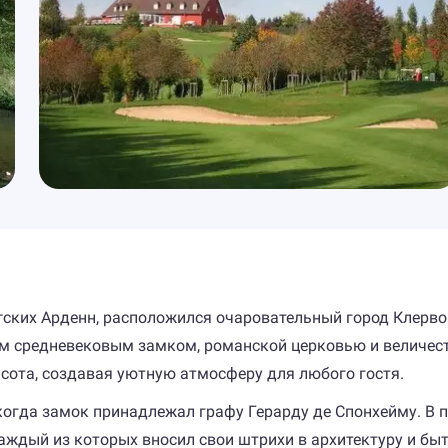
ских Арденн, расположился очаровательный город Клерво (
ым средневековым замком, романской церковью и величес
асота, создавая уютную атмосферу для любого гостя.
 когда замок принадлежал графу Герарду де Спонхейму. В
аждый из которых вносил свои штрихи в архитектуру и быт