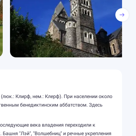
люк.: Клирф, нем.: Клерф). При населении около
твенным бенедиктинским аббатством. Здесь
 последующие века владения переходили к
. Башня "Лэй", "Волшебниц" и речные укрепления