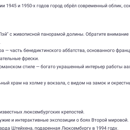
ии 1945 и 1950-х годов город обрёл современный облик, со
 "Лэй" с живописной панорамой долины. Обратите внимание
.
а — часть бенедиктинского аббатства, основанного франц
ательные фрески.
романском стиле — богато украшенный интерьер работы а
ный храм на холме у вокзала, с видом на замок и окрестны
известных люксембургских крепостей.
ужие и интерактивные экспозиции о боях Второй мировой.
арда Штейхена, подаренная Люксембургу в 1994 году.