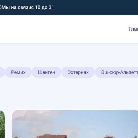
0
Мы на связи
с 10 до 21
Гла
Ремих
Шенген
Эхтернах
Эш-сюр-Альзет