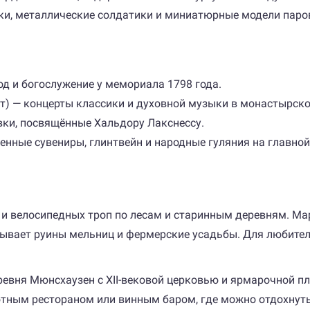
ки, металлические солдатики и миниатюрные модели паро
од и богослужение у мемориала 1798 года.
т) — концерты классики и духовной музыки в монастырско
вки, посвящённые Хальдору Лакснессу.
енные сувениры, глинтвейн и народные гуляния на главно
и велосипедных троп по лесам и старинным деревням. Мар
атывает руины мельниц и фермерские усадьбы. Для любител
еревня Мюнсхаузен с XII-вековой церковью и ярмарочной 
ютным рестораном или винным баром, где можно отдохнуть