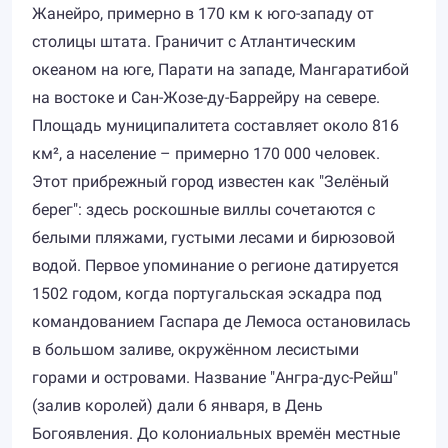
Жанейро, примерно в 170 км к юго-западу от
столицы штата. Граничит с Атлантическим
океаном на юге, Парати на западе, Мангаратибой
на востоке и Сан-Жозе-ду-Баррейру на севере.
Площадь муниципалитета составляет около 816
км², а население – примерно 170 000 человек.
Этот прибрежный город известен как "Зелёный
берег": здесь роскошные виллы сочетаются с
белыми пляжами, густыми лесами и бирюзовой
водой. Первое упоминание о регионе датируется
1502 годом, когда португальская эскадра под
командованием Гаспара де Лемоса остановилась
в большом заливе, окружённом лесистыми
горами и островами. Название "Ангра-дус-Рейш"
(залив королей) дали 6 января, в День
Богоявления. До колониальных времён местные