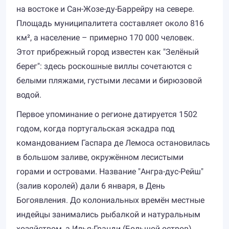
на востоке и Сан-Жозе-ду-Баррейру на севере.
Площадь муниципалитета составляет около 816
км², а население – примерно 170 000 человек.
Этот прибрежный город известен как "Зелёный
берег": здесь роскошные виллы сочетаются с
белыми пляжами, густыми лесами и бирюзовой
водой.
Первое упоминание о регионе датируется 1502
годом, когда португальская эскадра под
командованием Гаспара де Лемоса остановилась
в большом заливе, окружённом лесистыми
горами и островами. Название "Ангра-дус-Рейш"
(залив королей) дали 6 января, в День
Богоявления. До колониальных времён местные
индейцы занимались рыбалкой и натуральным
хозяйством, а Илья-Гранди (Большой остров)