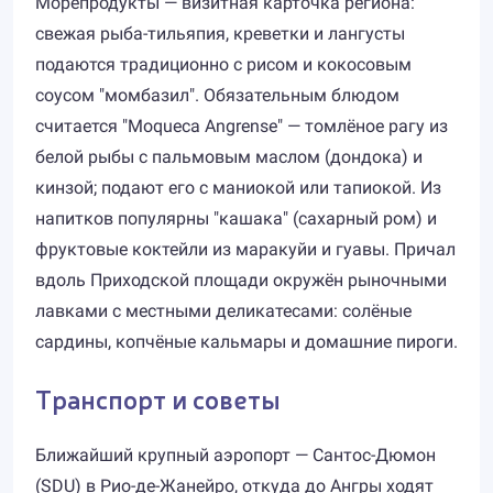
Морепродукты — визитная карточка региона:
свежая рыба-тильяпия, креветки и лангусты
подаются традиционно с рисом и кокосовым
соусом "момбазил". Обязательным блюдом
считается "Moqueca Angrense" — томлёное рагу из
белой рыбы с пальмовым маслом (дондока) и
кинзой; подают его с маниокой или тапиокой. Из
напитков популярны "кашака" (сахарный ром) и
фруктовые коктейли из маракуйи и гуавы. Причал
вдоль Приходской площади окружён рыночными
лавками с местными деликатесами: солёные
сардины, копчёные кальмары и домашние пироги.
Транспорт и советы
Ближайший крупный аэропорт — Сантос-Дюмон
(SDU) в Рио-де-Жанейро, откуда до Ангры ходят