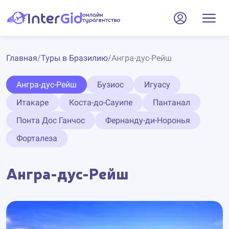
Главная
/
Туры в Бразилию
/
Ангра-дус-Рейш
Ангра-дус-Рейш
Бузиос
Игуасу
Итакаре
Коста-до-Сауипе
Пантанал
Понта Дос Ганчос
Фернанду-ди-Норонья
Форталеза
Ангра-дус-Рейш