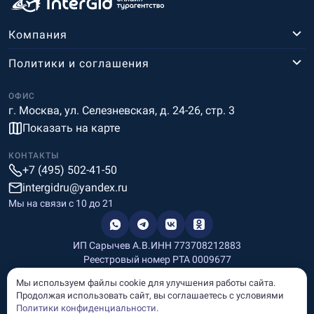
Компания
Политики и соглашения
ОФИС
г. Москва, ул. Селезневская, д. 24-26, стр. 3
Показать на карте
КОНТАКТЫ
+7 (495) 502-41-50
intergidru@yandex.ru
Мы на связи c 10 до 21
ИП Сарычев А.В.
ИНН 773708212883
Реестровый номер РТА 0009677
Разработка и дизайн
Мы используем файлы cookie для улучшения работы сайта.
Информация, размещённая на сайте, носит информационный
Продолжая использовать сайт, вы соглашаетесь с условиями
характер и не является рекламой и публичной офертой.
Политики конфиденциальности
.