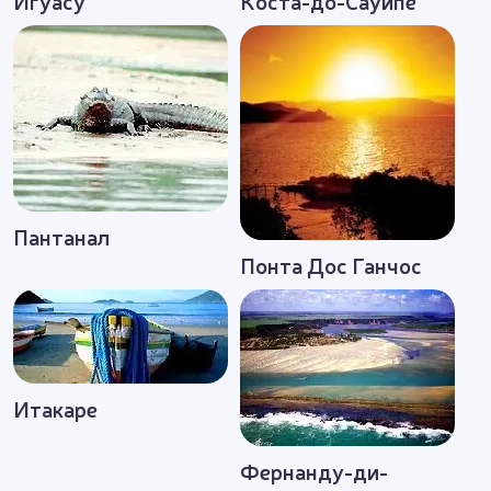
Игуасу
Коста-до-Сауипе
Пантанал
Понта Дос Ганчос
Итакаре
Фернанду-ди-