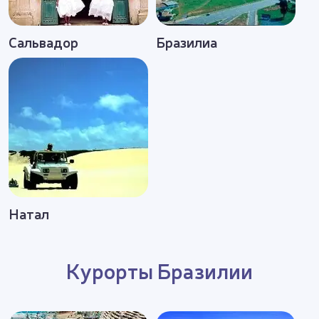
природой, и восхититься колониальной
архитектурой. Наши менеджеры досконально
Сальвадор
Бразилиа
знают направление и регулярно инспектируют
отели. Просто позвонив по телефону, вы уже
сегодня сможете распланировать свой отдых в
Бразилии.
Натал
Курорты Бразилии