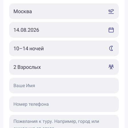
кухни и баров, пропитанных национальным
колоритом.
Дикая природа Бразилии восхитит любого. Не
оставят равнодушных уникальные водопады
Игуасу: с базальтовых обрывов общей высотой 72
метра низвергаются 275 разделенных скалами
водопадов, заставляя гудеть землю! А
неисчезающая радуга добавляет очарования
этому месту.
Удивительной красотой обладают песчаные дюны
Ваше Имя
Ленсуа Мараньес, поразительно
контрастирующие с бесчисленными озерами.
Номер телефона
Экскурсионные туры в Бразилию нельзя
представить без путешествия по лесам Амазонии:
тропики впечатляют многообразием растений,