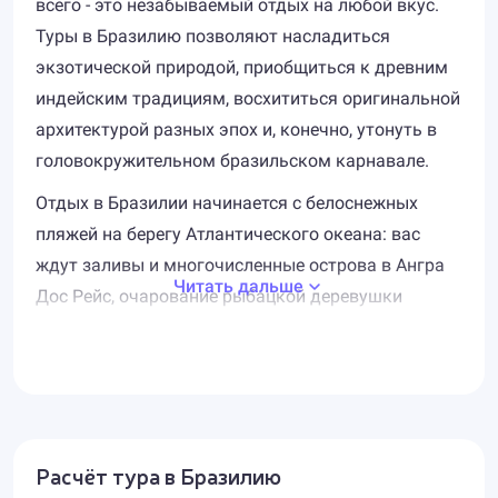
всего - это незабываемый отдых на любой вкус.
Туры в Бразилию позволяют насладиться
экзотической природой, приобщиться к древним
индейским традициям, восхититься оригинальной
архитектурой разных эпох и, конечно, утонуть в
головокружительном бразильском карнавале.
Отдых в Бразилии начинается с белоснежных
пляжей на берегу Атлантического океана: вас
ждут заливы и многочисленные острова в Ангра
Читать дальше
Дос Рейс, очарование рыбацкой деревушки
Бузиос, серфинг и дайвинг у потрясающей
красоты архипелага Фернандо де Норонья и
нескончаемые пляжи, как в крупных городах, так
и в деревушках и небольших курортах. К услугам
туристов отели высокого уровня с номерами
Расчёт тура в Бразилию
любых категорий, множество ресторанов местной