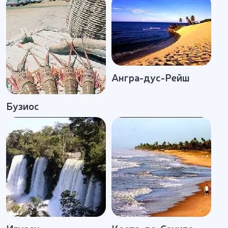
Ангра-дус-Рейш
Бузиос