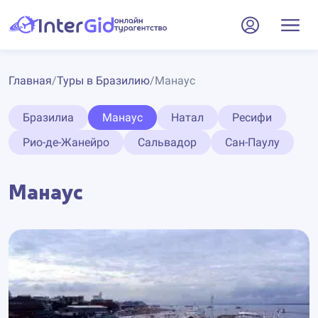
Главная
/
Туры в Бразилию
/
Манаус
Бразилиа
Манаус
Натал
Ресифи
Рио-де-Жанейро
Сальвадор
Сан-Паулу
Манаус