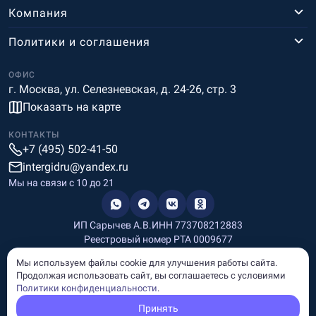
Компания
Политики и соглашения
ОФИС
г. Москва, ул. Селезневская, д. 24-26, стр. 3
Показать на карте
КОНТАКТЫ
+7 (495) 502-41-50
intergidru@yandex.ru
Мы на связи c 10 до 21
ИП Сарычев А.В.
ИНН 773708212883
Реестровый номер РТА 0009677
Разработка и дизайн
Мы используем файлы cookie для улучшения работы сайта.
Информация, размещённая на сайте, носит информационный
Продолжая использовать сайт, вы соглашаетесь с условиями
характер и не является рекламой и публичной офертой.
Политики конфиденциальности
.
© Copyright
InterGid Все права защищены.
Принять