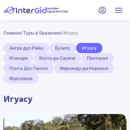
Главная
/
Туры в Бразилию
/
Игуасу
Ангра-дус-Рейш
Бузиос
Игуасу
Итакаре
Коста-до-Сауипе
Пантанал
Понта Дос Ганчос
Фернанду-ди-Норонья
Форталеза
Игуасу