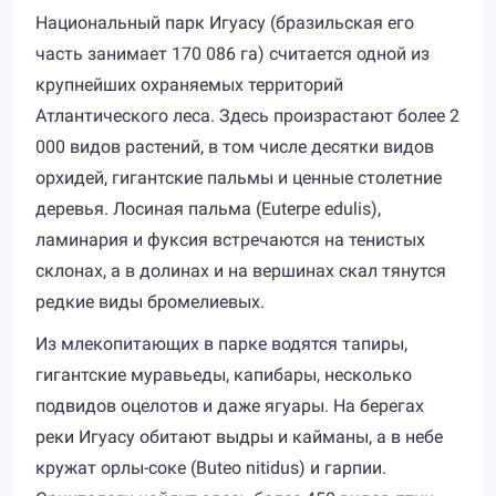
Национальный парк Игуасу (бразильская его
часть занимает 170 086 га) считается одной из
крупнейших охраняемых территорий
Атлантического леса. Здесь произрастают более 2
000 видов растений, в том числе десятки видов
орхидей, гигантские пальмы и ценные столетние
деревья. Лосиная пальма (Euterpe edulis),
ламинария и фуксия встречаются на тенистых
склонах, а в долинах и на вершинах скал тянутся
редкие виды бромелиевых.
Из млекопитающих в парке водятся тапиры,
гигантские муравьеды, капибары, несколько
подвидов оцелотов и даже ягуары. На берегах
реки Игуасу обитают выдры и кайманы, а в небе
кружат орлы-соке (Buteo nitidus) и гарпии.