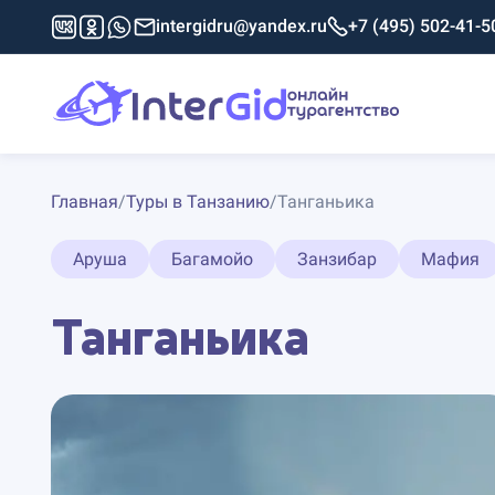
intergidru@yandex.ru
+7 (495) 502-41-5
Главная
/
Туры в Танзанию
/
Танганьика
Аруша
Багамойо
Занзибар
Мафия
Танганьика