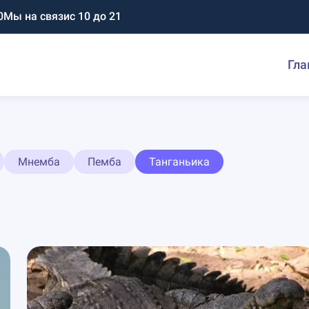
0
Мы на связи
с 10 до 21
Гла
Мнемба
Пемба
Танганьика