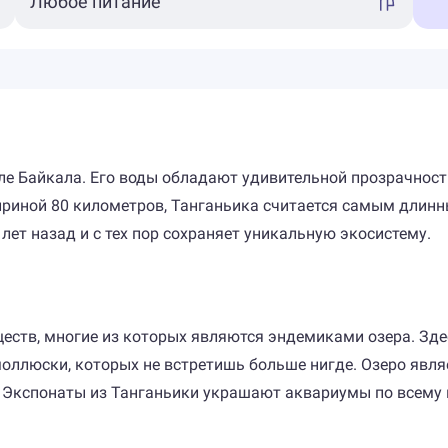
сле Байкала. Его воды обладают удивительной прозрачность
ириной 80 километров, Танганьика считается самым длинн
лет назад и с тех пор сохраняет уникальную экосистему.
ществ, многие из которых являются эндемиками озера. Зде
 моллюски, которых не встретишь больше нигде. Озеро явл
 Экспонаты из Танганьики украшают аквариумы по всему