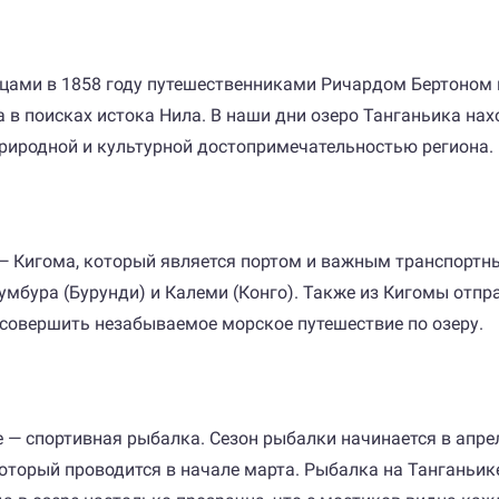
цами в 1858 году путешественниками Ричардом Бертоном и
в поисках истока Нила. В наши дни озеро Танганьика нахо
 природной и культурной достопримечательностью региона.
 — Кигома, который является портом и важным транспорт
бура (Бурунди) и Калеми (Конго). Также из Кигомы отпра
 совершить незабываемое морское путешествие по озеру.
 — спортивная рыбалка. Сезон рыбалки начинается в апрел
орый проводится в начале марта. Рыбалка на Танганьике