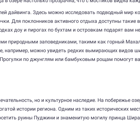
да в озере настолько прозрачна, что с мостиков видна каж
лей дайвинга. Здесь можно исследовать подводный мир к
очки. Для поклонников активного отдыха доступны такие в
одках доу и пирогах по бухтам и островкам подарят вам
ими природными заповедниками, такими как горный Махал
е, например, можно увидеть редких вымирающих видов ш
я. Прогулки по джунглям или бамбуковым рощам помогут в
ечательность, но и культурное наследие. На побережье о
огатой истории региона. Одним из таких исторических мест
посетить руины Пуджини и знаменитую могилу принца Шира