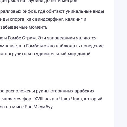
дая рыба на глубине до пяти метров.
оралловых рифов, где обитают уникальные виды
иды спорта, как виндсерфинг, каякинг и
 незабываемые моменты.
е и Гомбе Стрим. Эти заповедники являются
импанзе, а в Гомбе можно наблюдать поведение
ам погрузиться в удивительный мир дикой
зера расположены руины старинных арабских
 является форт XVIII века в Чака-Чака, который
за на мысе Рас Мкумбуу.