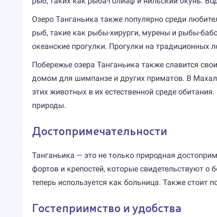
рыб, таких как рыба-голиаф и нильский окунь. Во
Озеро Танганьика также популярно среди любите
рыб, такие как рыбы-хирурги, мурены и рыбы-баб
океанские прогулки. Прогулки на традиционных л
Побережье озера Танганьика также славится сво
домом для шимпанзе и других приматов. В Махал
этих животных в их естественной среде обитани
природы.
Достопримечательности
Танганьика — это не только природная достоприм
фортов и крепостей, которые свидетельствуют о б
теперь используется как больница. Также стоит 
Гостеприимство и удобства