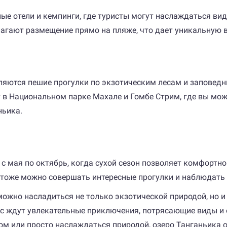
е отели и кемпинги, где туристы могут наслаждаться вид
агают размещение прямо на пляже, что дает уникальную 
яются пешие прогулки по экзотическим лесам и заповедни
 Национальном парке Махале и Гомбе Стрим, где вы может
ньика.
с мая по октябрь, когда сухой сезон позволяет комфортн
 тоже можно совершать интересные прогулки и наблюдать
 можно насладиться не только экзотической природой, но 
ас ждут увлекательные приключения, потрясающие виды и 
гом или просто наслаждаться природой, озеро Танганьика