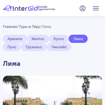
Главная
/
Туры в Перу
/
Лима
Арекипа
Икитос
Куско
Лима
Пуно
Трухильо
Чиклайо
Лима