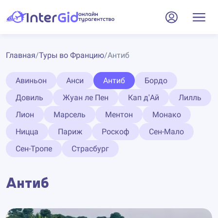
Главная
/
Туры во Францию
/
Антиб
Авиньон
Анси
Антиб
Бордо
Довиль
Жуан ле Пен
Кап д'Ай
Лилль
Лион
Марсель
Ментон
Монако
Ницца
Париж
Роскоф
Сен-Мало
Сен-Тропе
Страсбург
Антиб