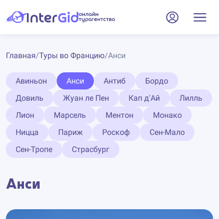
Главная
/
Туры во Францию
/
Анси
Авиньон
Анси
Антиб
Бордо
Довиль
Жуан ле Пен
Кап д'Ай
Лилль
Лион
Марсель
Ментон
Монако
Ницца
Париж
Роскоф
Сен-Мало
Сен-Тропе
Страсбург
Анси