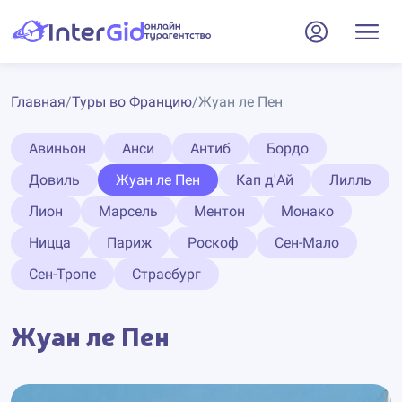
Главная
/
Туры во Францию
/
Жуан ле Пен
Авиньон
Анси
Антиб
Бордо
Довиль
Жуан ле Пен
Кап д'Ай
Лилль
Лион
Марсель
Ментон
Монако
Ницца
Париж
Роскоф
Сен-Мало
Сен-Тропе
Страсбург
Жуан ле Пен