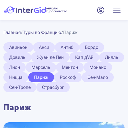
Главная
/
Туры во Францию
/
Париж
Авиньон
Анси
Антиб
Бордо
Довиль
Жуан ле Пен
Кап д'Ай
Лилль
Лион
Марсель
Ментон
Монако
Ницца
Париж
Роскоф
Сен-Мало
Сен-Тропе
Страсбург
Париж