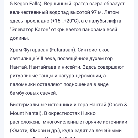
& Kegon Falls). Вершинный кратер озера образует
величественный водопад высотой 97 м. Летом
здесь прохладно (+15…+20°C), а с палубы лифта
"Элеватор Кэгон" открывается панорама всей
долины.
Храм Футарасан (Futarasan). Синтоистское
святилище VIII века, посвящённое духам гор
Нантай, Нантайгава и нисейти. Здесь совершают
ритуальные танцы и кагура‐церемонии, а
паломники оставляют подношения в виде
бамбуковых свечей.
Биотермальные источники и гора Нантай (Onsen &
Mount Nantai). В окрестностях Никко
расположены многочисленные горячие источники
(Юмоти, Юмори и др.), куда ездят за лечебными