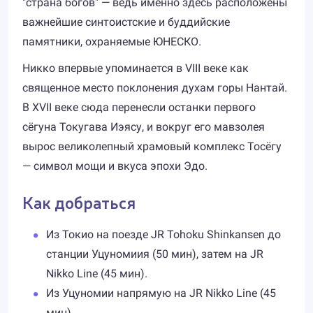
"страна богов" — ведь именно здесь расположены
важнейшие синтоистские и буддийские
памятники, охраняемые ЮНЕСКО.
Никко впервые упоминается в VIII веке как
священное место поклонения духам горы Нантай.
В XVII веке сюда перенесли останки первого
сёгуна Токугава Иэясу, и вокруг его мавзолея
вырос великолепный храмовый комплекс Тосёгу
— символ мощи и вкуса эпохи Эдо.
Как добраться
Из Токио на поезде JR Tohoku Shinkansen до
станции Уцуномиия (50 мин), затем на JR
Nikko Line (45 мин).
Из Уцуномии напрямую на JR Nikko Line (45
мин).