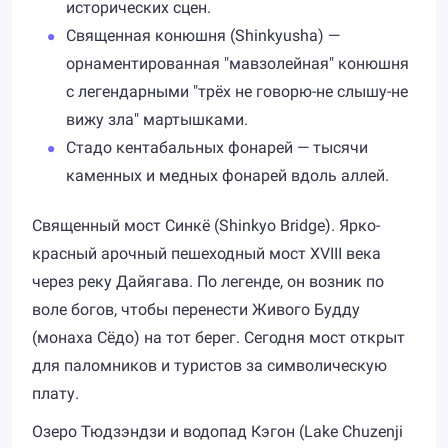
исторических сцен.
Священная конюшня (Shinkyusha) —
орнаментированная "мавзолейная" конюшня
с легендарными "трёх не говорю-не слышу-не
вижу зла" мартышками.
Стадо кентабальных фонарей — тысячи
каменных и медных фонарей вдоль аллей.
Священный мост Синкё (Shinkyo Bridge). Ярко-
красный арочный пешеходный мост XVIII века
через реку Дайягава. По легенде, он возник по
воле богов, чтобы перенести Живого Будду
(монаха Сёдо) на тот берег. Сегодня мост открыт
для паломников и туристов за символическую
плату.
Озеро Тюдзэндзи и водопад Кэгон (Lake Chuzenji