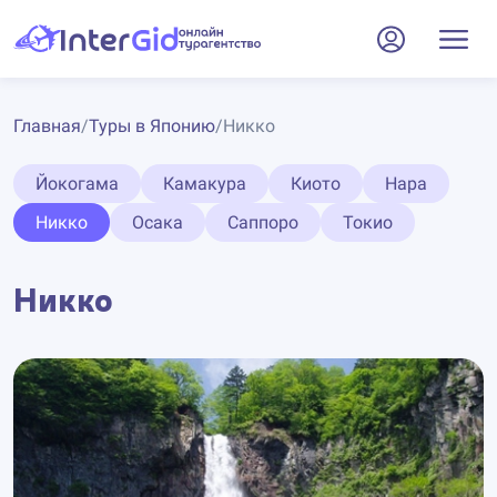
Главная
/
Туры в Японию
/
Никко
Йокогама
Камакура
Киото
Нара
Никко
Осака
Саппоро
Токио
Никко