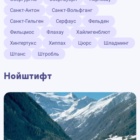
Санкт-Антон
Санкт-Вольфганг
Санкт-Гильген
Серфаус
Фельден
Фильцмос
Флахау
Хайлигенблют
Хинтертукс
Хиппах
Цюрс
Шладминг
Штанс
Штробль
Нойштифт