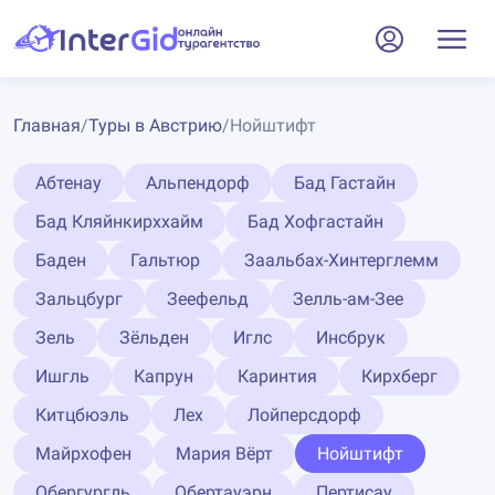
Главная
/
Туры в Австрию
/
Нойштифт
Абтенау
Альпендорф
Бад Гастайн
Бад Кляйнкирххайм
Бад Хофгастайн
Баден
Гальтюр
Заальбах-Хинтерглемм
Зальцбург
Зеефельд
Зелль-ам-Зее
Зель
Зёльден
Иглс
Инсбрук
Ишгль
Капрун
Каринтия
Кирхберг
Китцбюэль
Лех
Лойперсдорф
Майрхофен
Мария Вёрт
Нойштифт
Обергургль
Обертауэрн
Пертисау