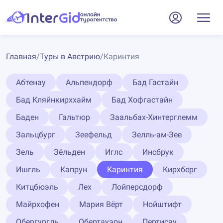
Главная
/
Туры в Австрию
/
Каринтия
Абтенау
Альпендорф
Бад Гастайн
Бад Кляйнкирххайм
Бад Хофгастайн
Баден
Гальтюр
Заальбах-Хинтерглемм
Зальцбург
Зеефельд
Зелль-ам-Зее
Зель
Зёльден
Иглс
Инсбрук
Ишгль
Капрун
Каринтия
Кирхберг
Китцбюэль
Лех
Лойперсдорф
Майрхофен
Мария Вёрт
Нойштифт
Обергургль
Обертауэрн
Пертисау