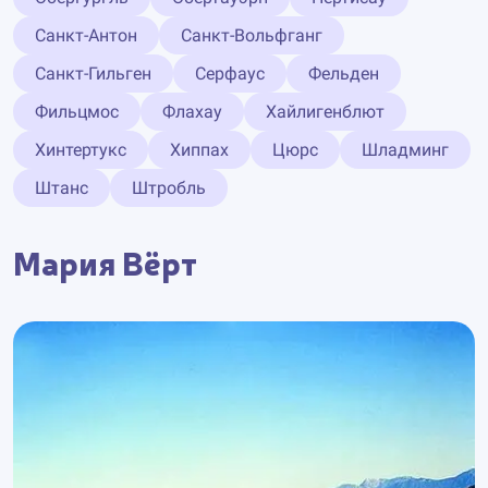
Санкт-Антон
Санкт-Вольфганг
Санкт-Гильген
Серфаус
Фельден
Фильцмос
Флахау
Хайлигенблют
Хинтертукс
Хиппах
Цюрс
Шладминг
Штанс
Штробль
Мария Вёрт