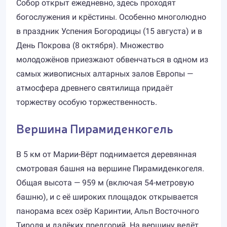
Собор открыт ежедневно, здесь проходят
богослужения и крёстины. Особенно многолюдно
в праздник Успения Богородицы (15 августа) и в
День Покрова (8 октября). Множество
молодожёнов приезжают обвенчаться в одном из
самых живописных алтарных залов Европы —
атмосфера древнего святилища придаёт
торжеству особую торжественность.
Вершина Пирамиденкогель
В 5 км от Марии-Вёрт поднимается деревянная
смотровая башня на вершине Пирамиденкогеля.
Общая высота — 959 м (включая 54-метровую
башню), и с её широких площадок открывается
панорама всех озёр Каринтии, Альп Восточного
Тироля и далёких предгорий. На вершину ведёт