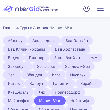
Главная
/
Туры в Австрию
/
Мария Вёрт
Абтенау
Альпендорф
Бад Гастайн
Бад Кляйнкирххайм
Бад Хофгастайн
Баден
Гальтюр
Заальбах-Хинтерглемм
Зальцбург
Зеефельд
Зелль-ам-Зее
Зель
Зёльден
Иглс
Инсбрук
Ишгль
Капрун
Каринтия
Кирхберг
Китцбюэль
Лех
Лойперсдорф
Майрхофен
Мария Вёрт
Нойштифт
Обергургль
Обертауэрн
Пертисау