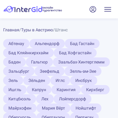
Главная
/
Туры в Австрию
/
Штанс
Абтенау
Альпендорф
Бад Гастайн
Бад Кляйнкирххайм
Бад Хофгастайн
Баден
Гальтюр
Заальбах-Хинтерглемм
Зальцбург
Зеефельд
Зелль-ам-Зее
Зель
Зёльден
Иглс
Инсбрук
Ишгль
Капрун
Каринтия
Кирхберг
Китцбюэль
Лех
Лойперсдорф
Майрхофен
Мария Вёрт
Нойштифт
Обергургль
Обертауэрн
Пертисау