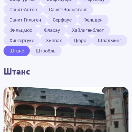
Санкт-Антон
Санкт-Вольфганг
Санкт-Гильген
Серфаус
Фельден
Фильцмос
Флахау
Хайлигенблют
Хинтертукс
Хиппах
Цюрс
Шладминг
Штанс
Штробль
Штанс