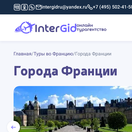
intergidru@yandex.ru
+7 (495) 502-41-5
Главная
/
Туры во Францию
/
Города Франции
Города Франции