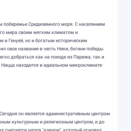
м побережье Средиземного моря. С населением
сего мира своим мягким климатом и
 и Генуей, но и богатым историческим
ил свое название в честь Ники, богини победы.
гко добраться как на поезде из Парижа, так и
 Ницца находится в идеальном микроклимате:
. Сегодня он является административным центром
ажным культурным и религиозным центром, и до
а считается народ "кавари", который основал