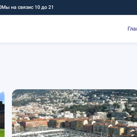
0
Мы на связи
с 10 до 21
Гла