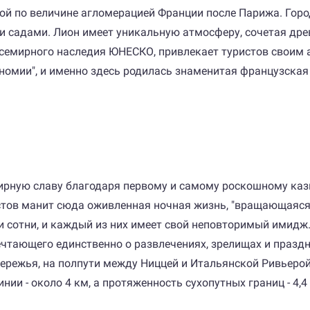
ой по величине агломерацией Франции после Парижа. Горо
 садами. Лион имеет уникальную атмосферу, сочетая дре
 Всемирного наследия ЮНЕСКО, привлекает туристов свои
номии", и именно здесь родилась знаменитая французска
ирную славу благодаря первому и самому роскошному кази
истов манит сюда оживленная ночная жизнь, "вращающаяся
 и сотни, и каждый из них имеет свой неповторимый имидж
чтающего единственно о развлечениях, зрелищах и праздн
ежья, на полпути между Ниццей и Итальянской Ривьерой. 
инии - около 4 км, а протяженность сухопутных границ - 4