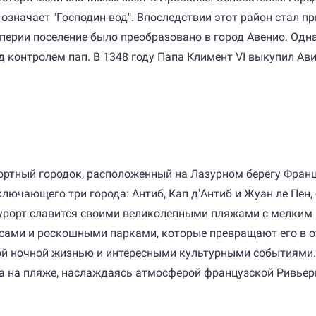
 означает "Господин вод". Впоследствии этот район стал 
мперии поселение было преобразовано в город Авенио. Одн
од контролем пап. В 1348 году Папа Климент VI выкупил А
урортный городок, расположенный на Лазурном берегу Фран
лючающего три города: Антиб, Кап д'Антиб и Жуан ле Пен, 
курорт славится своими великолепными пляжами с мелким 
ами и роскошными парками, которые превращают его в от
й ночной жизнью и интересными культурными событиями. К
ха на пляже, наслаждаясь атмосферой французской Ривьер