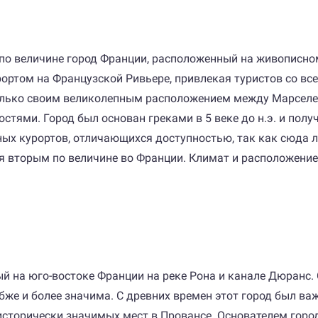
 по величине город Франции, расположенный на живописно
рортом на Французской Ривьере, привлекая туристов со в
олько своим великолепным расположением между Марселем
ями. Город был основан греками в 5 веке до н.э. и получ
ых курортов, отличающихся доступностью, так как сюда ле
я вторым по величине во Франции. Климат и расположение
ый на юго-востоке Франции на реке Рона и канале Дюранс
убже и более значима. С древних времен этот город был в
исторически значимых мест в Провансе. Основателем город