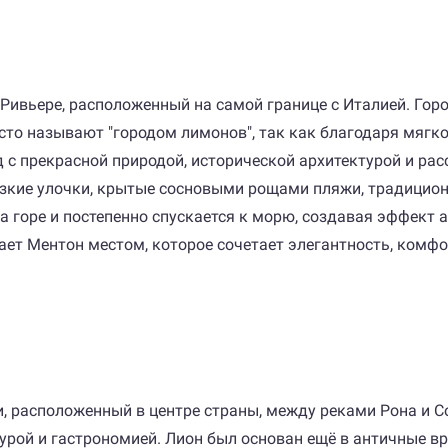
Ривьере, расположенный на самой границе с Италией. Горо
сто называют "городом лимонов", так как благодаря мягк
од с прекрасной природой, исторической архитектурой и р
узкие улочки, крытые сосновыми рощами пляжи, традицио
на горе и постепенно спускается к морю, создавая эффек
ет Ментон местом, которое сочетает элегантность, комфо
и, расположенный в центре страны, между реками Рона и 
ктурой и гастрономией. Лион был основан ещё в античные 