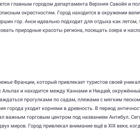
ется главным городом департамента Верхняя Савойя и пол
писным окрестностям. Город находится в окружении вели
ршин гор. Анси идеально подходит для отдыха как летом, 
едовать природные красоты региона, посещать озера и на
режье Франции, который привлекает туристов своей уник
х Альпах и находится между Каннами и Ниццей, окружённы
лаждаться прогулками по садам, пляжами с мягким песко
ия города уходит корнями в древность. В период античност
тал важным торговым центром под названием Антибул. Сего
вух миров. Город привлекал внимание ещё в XIX веке, когд