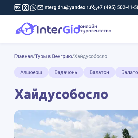
intergidru@yandex.ru
+7 (495) 502-41-5
Главная
/
Туры в Венгрию
/
Хайдусобосло
Алшоерш
Бадачонь
Балатон
Балат
Хайдусобосло