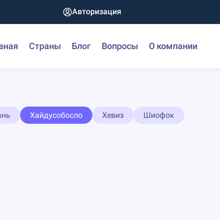
Авторизация
вная
Страны
Блог
Вопросы
О компании
ань
Хайдусобосло
Хевиз
Шиофок