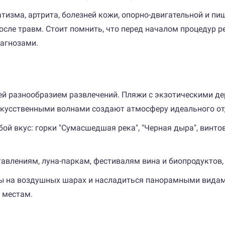
зма, артрита, болезней кожи, опорно-двигательной и пищ
после травм. Стоит помнить, что перед началом процедур 
агнозами.
ей разнообразием развлечений. Пляжи с экзотическими де
скусственными волнами создают атмосферу идеального от
ой вкус: горки "Сумасшедшая река", "Черная дыра", винто
авлениям, луна-паркам, фестивалям вина и биопродуктов,
 на воздушных шарах и насладиться панорамными видами
 местам.