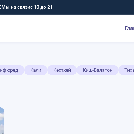
0
Мы на связи
с 10 до 21
Гла
онфюред
Кали
Кестхей
Киш-Балатон
Тих