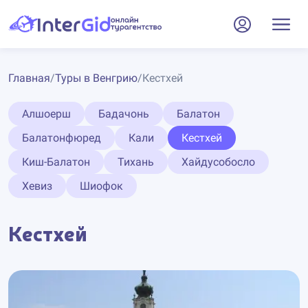
Главная
/
Туры в Венгрию
/
Кестхей
Алшоерш
Бадачонь
Балатон
Балатонфюред
Кали
Кестхей
Киш-Балатон
Тихань
Хайдусобосло
Хевиз
Шиофок
Кестхей