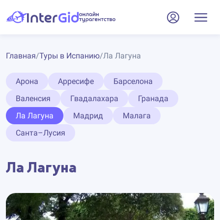
Главная
/
Туры в Испанию
/
Ла Лагуна
Арона
Арресифе
Барселона
Валенсия
Гвадалахара
Гранада
Ла Лагуна
Мадрид
Малага
Санта–Лусия
Ла Лагуна