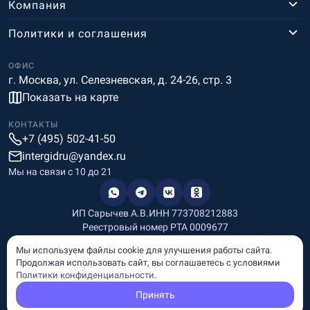
Компания
Политики и соглашения
ОФИС
г. Москва, ул. Селезневская, д. 24-26, стр. 3
Показать на карте
КОНТАКТЫ
+7 (495) 502-41-50
intergidru@yandex.ru
Мы на связи c 10 до 21
ИП Сарычев А.В.
ИНН 773708212883
Реестровый номер РТА 0009677
Разработка и дизайн
Мы используем файлы cookie для улучшения работы сайта.
Информация, размещённая на сайте, носит информационный
Продолжая использовать сайт, вы соглашаетесь с условиями
характер и не является рекламой и публичной офертой.
Политики конфиденциальности
.
© Copyright
InterGid Все права защищены.
Принять