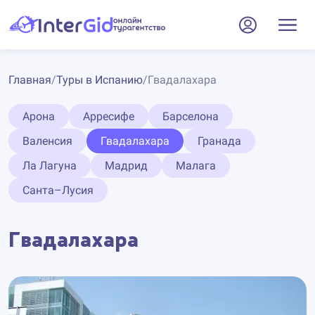
Главная
/
Туры в Испанию
/
Гвадалахара
Арона
Арресифе
Барселона
Валенсия
Гвадалахара
Гранада
Ла Лагуна
Мадрид
Малага
Санта–Лусия
Гвадалахара