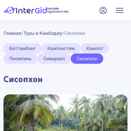
Главная
/
Туры в Камбоджу
/
Сисопхон
Баттамбанг
Кампонгтям
Кампот
Пномпень
Сиемреап
Сисопхон
Сисопхон