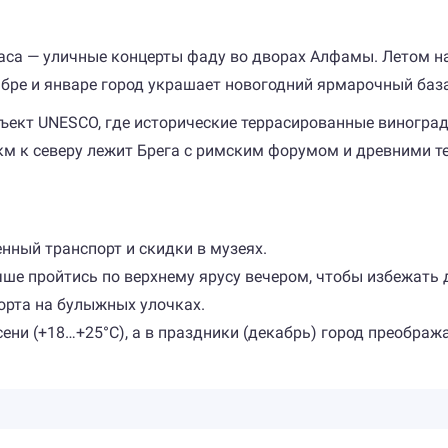
раса — уличные концерты фаду во дворах Алфамы. Летом 
абре и январе город украшает новогодний ярмарочный баз
ъект UNESCO, где исторические террасированные виноградн
 км к северу лежит Брега с римским форумом и древними т
енный транспорт и скидки в музеях.
чше пройтись по верхнему ярусу вечером, чтобы избежать
орта на булыжных улочках.
сени (+18…+25°C), а в праздники (декабрь) город преобра