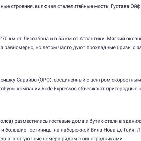
нные строения, включая сталелитейные мосты Густава Эйф
 270 км от Лиссабона и в 55 км от Атлантики. Мягкий океа
я равномерно, но летом часто дуют прохладные бризы с з
ишку Сарайва (OPO), соединённый с центром скоростным а
Автобусы компании Rede Expressos объезжают пригородные 
лса) разместились гостевые дома и бутик-отели в зданиях X
и большие гостиницы на набережной Вила-Нова-де-Гайя. Л
редлагают уютные номера рядом с виноградниками.