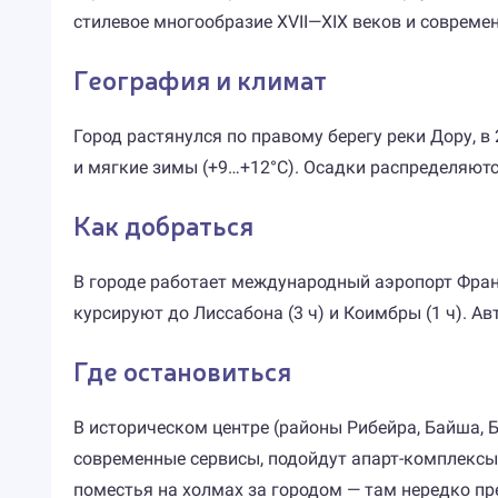
стилевое многообразие XVII—XIX веков и совреме
География и климат
Город растянулся по правому берегу реки Дору, в
и мягкие зимы (+9…+12°C). Осадки распределяютс
Как добраться
В городе работает международный аэропорт Франс
курсируют до Лиссабона (3 ч) и Коимбры (1 ч). 
Где остановиться
В историческом центре (районы Рибейра, Байша, Бо
современные сервисы, подойдут апарт-комплексы 
поместья на холмах за городом — там нередко п