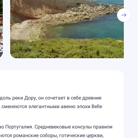
оль реки Дору, он сочетает в себе древние
 сменяются элегантными авеню эпохи Belle
тво Португалия. Средневековые консулы правили
таются романские соборы, готические церкви,