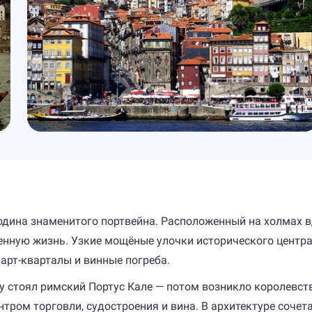
одина знаменитого портвейна. Расположенный на холмах вд
енную жизнь. Узкие мощёные улочки исторического центра
арт-кварталы и винные погреба.
ту стоял римский Портус Кале — потом возникло королевс
ентром торговли, судостроения и вина. В архитектуре соче