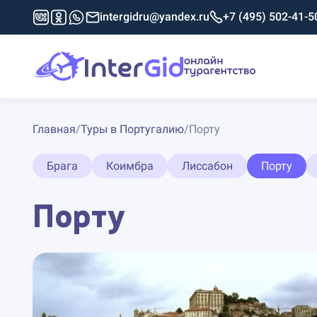
intergidru@yandex.ru
+7 (495) 502-41-5
Главная
/
Туры в Португалию
/
Порту
Брага
Коимбра
Лиссабон
Порту
Порту