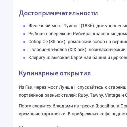
Достопримечательности
Железный мост Луиша I (1886): две уровневы
Рыбная набережная Рибейра: красочные дома
Собор Се (XII век): романский собор на вер
Паласио-да-Болса (XIX век): неоклассически
Клеригуш: высокая барочная башня и церковь
Кулинарные открытия
Из Гаи, через мост Луиша I, спускайтесь к стар
портвейнов разных стилей: Ruby, Tawny, Vintage 
Порту славится блюдами из трески (bacalhau a Go
кремовые тарталетки. В прибрежных кафе подают