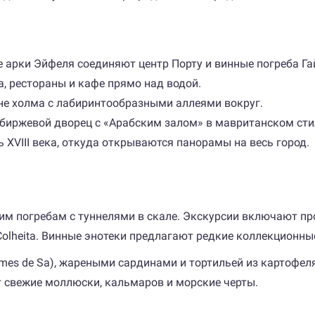
е арки Эйфеля соединяют центр Порту и винные погреба Га
, рестораны и кафе прямо над водой.
шине холма с лабиринтообразными аллеями вокруг.
й биржевой дворец с «Арабским залом» в мавританском сти
 XVIII века, откуда открываются панорамы на весь город.
ейшим погребам с туннелями в скале. Экскурсии включают 
и Colheita. Винные энотеки предлагают редкие коллекцион
mes de Sa), жареными сардинами и тортильей из картофеля
 свежие моллюски, кальмаров и морские черты.