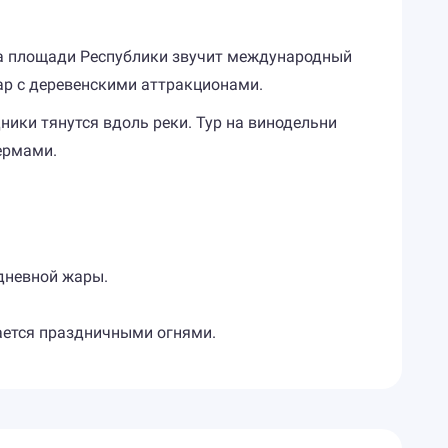
на площади Республики звучит международный
ар с деревенскими аттракционами.
ики тянутся вдоль реки. Тур на винодельни
ермами.
 дневной жары.
жается праздничными огнями.