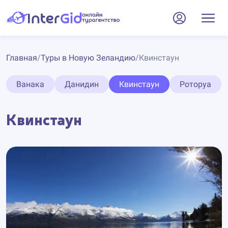
Главная
/
Туры в Новую Зеландию
/
Квинстаун
Ванака
Данидин
Квинстаун
Роторуа
Квинстаун