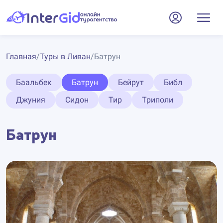
Главная
/
Туры в Ливан
/
Батрун
Баальбек
Батрун
Бейрут
Библ
Джуния
Сидон
Тир
Триполи
Батрун