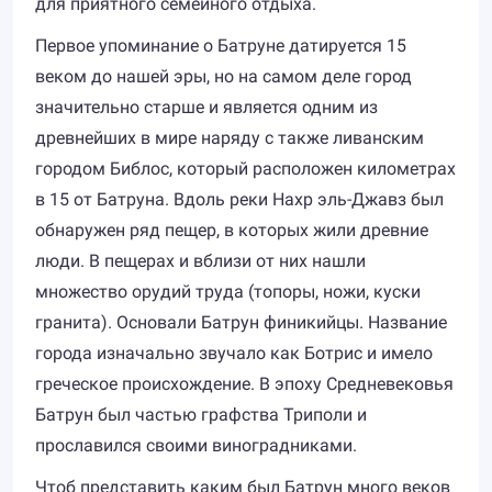
для приятного семейного отдыха.
Первое упоминание о Батруне датируется 15
веком до нашей эры, но на самом деле город
значительно старше и является одним из
древнейших в мире наряду с также ливанским
городом Библос, который расположен километрах
в 15 от Батруна. Вдоль реки Нахр эль-Джавз был
обнаружен ряд пещер, в которых жили древние
люди. В пещерах и вблизи от них нашли
множество орудий труда (топоры, ножи, куски
гранита). Основали Батрун финикийцы. Название
города изначально звучало как Ботрис и имело
греческое происхождение. В эпоху Средневековья
Батрун был частью графства Триполи и
прославился своими виноградниками.
Чтоб представить каким был Батрун много веков