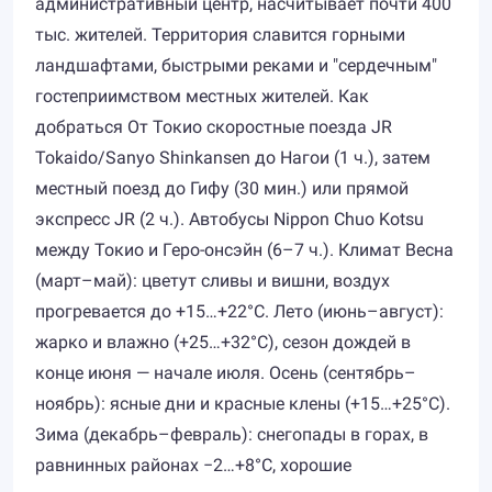
административный центр, насчитывает почти 400
тыс. жителей. Территория славится горными
ландшафтами, быстрыми реками и "сердечным"
гостеприимством местных жителей. Как
добраться От Токио скоростные поезда JR
Tokaido/Sanyo Shinkansen до Нагои (1 ч.), затем
местный поезд до Гифу (30 мин.) или прямой
экспресс JR (2 ч.). Автобусы Nippon Chuo Kotsu
между Токио и Геро-онсэйн (6–7 ч.). Климат Весна
(март–май): цветут сливы и вишни, воздух
прогревается до +15…+22°C. Лето (июнь–август):
жарко и влажно (+25…+32°C), сезон дождей в
конце июня — начале июля. Осень (сентябрь–
ноябрь): ясные дни и красные клены (+15…+25°C).
Зима (декабрь–февраль): снегопады в горах, в
равнинных районах −2…+8°C, хорошие