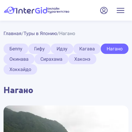
Главная
/
Туры в Японию
/
Нагано
Беппу
Гифу
Идзу
Кагава
Нагано
Окинава
Сирахама
Хаконэ
Хоккайдо
Нагано