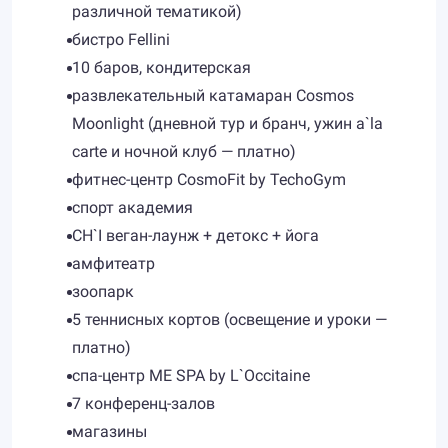
различной тематикой)
бистро Fellini
10 баров, кондитерская
развлекательный катамаран Cosmos
Moonlight (дневной тур и бранч, ужин a`la
carte и ночной клуб — платно)
фитнес-центр CosmoFit by TechoGym
спорт академия
CH`I веган-лаунж + детокс + йога
амфитеатр
зоопарк
5 теннисных кортов (освещение и уроки —
платно)
спа-центр ME SPA by L`Occitaine
7 конференц-залов
магазины