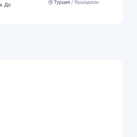
Турция
/ Кушадасы
м. До