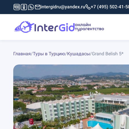
intergidru@yandex.ru
+7 (495) 502-41-5
Главная
/
Туры в Турцию
/
Кушадасы
/
Grand Belish 5*