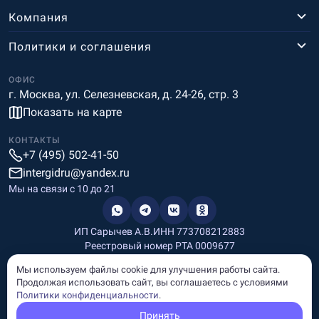
Компания
Политики и соглашения
ОФИС
г. Москва, ул. Селезневская, д. 24-26, стр. 3
Показать на карте
КОНТАКТЫ
+7 (495) 502-41-50
intergidru@yandex.ru
Мы на связи c 10 до 21
ИП Сарычев А.В.
ИНН 773708212883
Реестровый номер РТА 0009677
Разработка и дизайн
Мы используем файлы cookie для улучшения работы сайта.
Информация, размещённая на сайте, носит информационный
Продолжая использовать сайт, вы соглашаетесь с условиями
характер и не является рекламой и публичной офертой.
Политики конфиденциальности
.
© Copyright
InterGid Все права защищены.
Принять