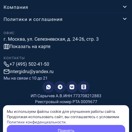
Компания
Политики и соглашения
ОФИС
г. Москва, ул. Селезневская, д. 24-26, стр. 3
Показать на карте
КОНТАКТЫ
+7 (495) 502-41-50
intergidru@yandex.ru
Мы на связи c 10 до 21
ИП Сарычев А.В.
ИНН 773708212883
Реестровый номер РТА 0009677
Разработка и дизайн
Мы используем файлы cookie для улучшения работы сайта.
Информация, размещённая на сайте, носит информационный
Продолжая использовать сайт, вы соглашаетесь с условиями
характер и не является рекламой и публичной офертой.
Политики конфиденциальности
.
© Copyright
InterGid Все права защищены.
Принять