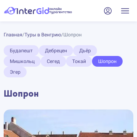
Главная
/
Туры в Венгрию
/
Шопрон
Будапешт
Дебрецен
Дьёр
Мишкольц
Сегед
Токай
Шопрон
Эгер
Шопрон